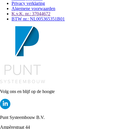
Privacy verklaring
Algemene voorwaarden
K.v.K. nr.: 37044672
BTW nr.: NL005365351B01
Volg ons en blijf op de hoogte
Punt Systeembouw B.V.
Ampèrestraat 44